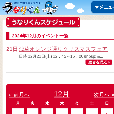
2024年12月のイベント一覧
21日
浅草オレンジ通りクリスマスフェア
日時 12月21日(土) 12：45～15：00&nbsp; &...
12月
« 前月へ
次月へ 
月
火
水
木
金
土
日