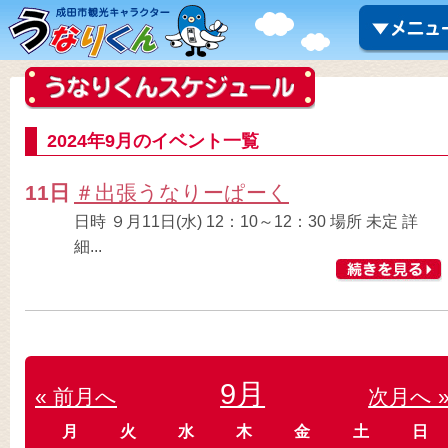
2024年9月のイベント一覧
11日
＃出張うなりーぱーく
日時 ９月11日(水) 12：10～12：30 場所 未定 詳
細...
9月
« 前月へ
次月へ 
月
火
水
木
金
土
日